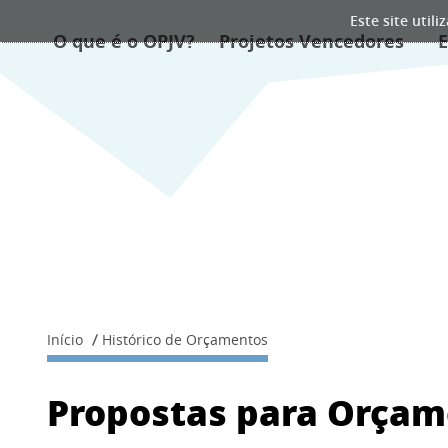
Este site util
O que é o OPJV?
Projetos Vencedores
E
Início
Histórico de Orçamentos
Propostas para Orçam