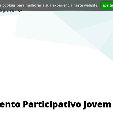
iza cookies para melhorar a sua experiência neste website.
aceit
xplorar
ento Participativo Jovem