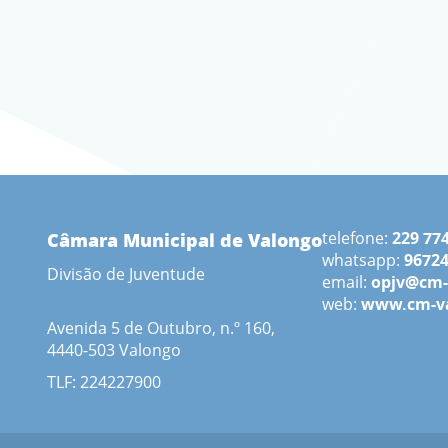
Câmara Municipal de Valongo
telefone:
229 77
whatsapp:
9672
Divisão de Juventude
email:
opjv@cm-
web:
www.cm-va
Avenida 5 de Outubro, n.º 160,
4440-503 Valongo
TLF: 224227900