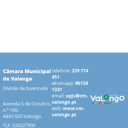
Câmara Municipal
telefone:
229 774
451
de Valongo
whatsapp:
96724
Divisão de Juventude
1337
email:
opjv@cm-
valongo.pt
Avenida 5 de Outubro,
web:
www.cm-
n.º 160,
valongo.pt
4440-503 Valongo
TLF: 224227900