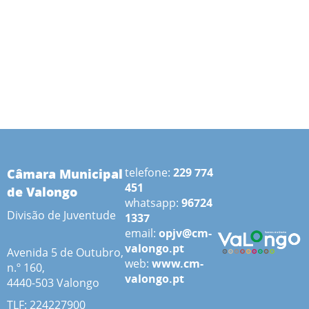
Câmara Municipal
telefone:
229 774
451
de Valongo
whatsapp:
96724
Divisão de Juventude
1337
email:
opjv@cm-
valongo.pt
Avenida 5 de Outubro,
web:
www.cm-
n.º 160,
valongo.pt
4440-503 Valongo
TLF: 224227900