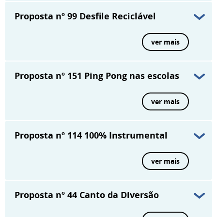
Proposta nº 99
Desfile Reciclável
ver mais
Proposta nº 151
Ping Pong nas escolas
ver mais
Proposta nº 114
100% Instrumental
ver mais
Proposta nº 44
Canto da Diversão