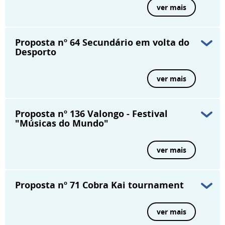
ver mais
Proposta nº 64
Secundário em volta do
Desporto
ver mais
Proposta nº 136
Valongo - Festival
"Músicas do Mundo"
ver mais
Proposta nº 71
Cobra Kai tournament
ver mais