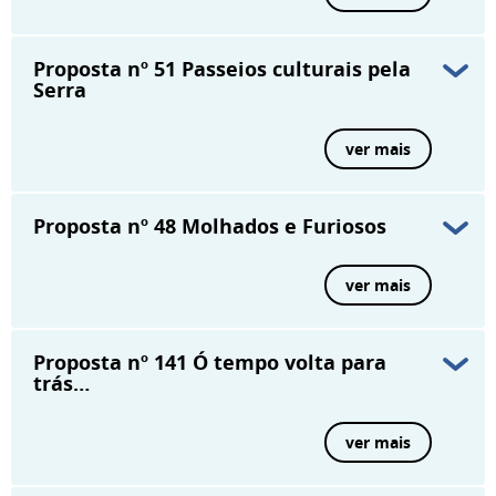
Proposta nº 51
Passeios culturais pela
Serra
ver mais
Proposta nº 48
Molhados e Furiosos
ver mais
Proposta nº 141
Ó tempo volta para
trás…
ver mais