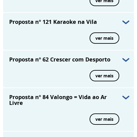
ver mais
Proposta nº 121
Karaoke na Vila
ver mais
Proposta nº 62
Crescer com Desporto
ver mais
Proposta nº 84
Valongo = Vida ao Ar
Livre
ver mais