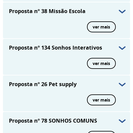
Proposta nº 38
Missão Escola
ver mais
Proposta nº 134
Sonhos Interativos
ver mais
Proposta nº 26
Pet supply
ver mais
Proposta nº 78
SONHOS COMUNS