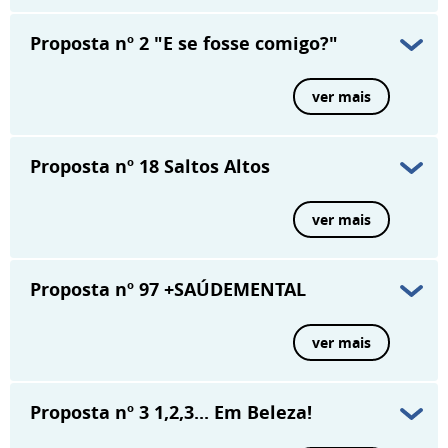
Proposta nº 2
"E se fosse comigo?"
ver mais
Proposta nº 18
Saltos Altos
ver mais
Proposta nº 97
+SAÚDEMENTAL
ver mais
Proposta nº 3
1,2,3... Em Beleza!