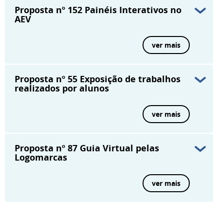
Proposta nº 152
Painéis Interativos no
AEV
ver mais
Proposta nº 55
Exposição de trabalhos
realizados por alunos
ver mais
Proposta nº 87
Guia Virtual pelas
Logomarcas
ver mais