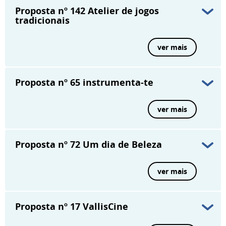
Proposta nº 142
Atelier de jogos
tradicionais
ver mais
Proposta nº 65
instrumenta-te
ver mais
Proposta nº 72
Um dia de Beleza
ver mais
Proposta nº 17
VallisCine