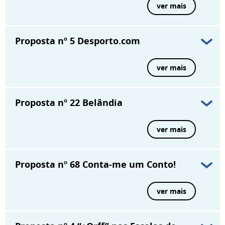
ver mais
Proposta nº 5
Desporto.com
ver mais
Proposta nº 22
Belândia
ver mais
Proposta nº 68
Conta-me um Conto!
ver mais