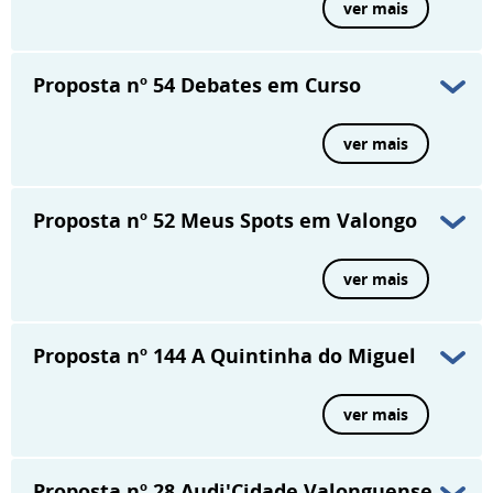
ver mais
Proposta nº 54
Debates em Curso
ver mais
Proposta nº 52
Meus Spots em Valongo
ver mais
Proposta nº 144
A Quintinha do Miguel
ver mais
Proposta nº 28
Audi'Cidade Valonguense