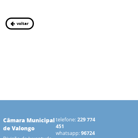
voltar
Câmara Municipal
telefone:
229 774
451
de Valongo
whatsapp:
96724