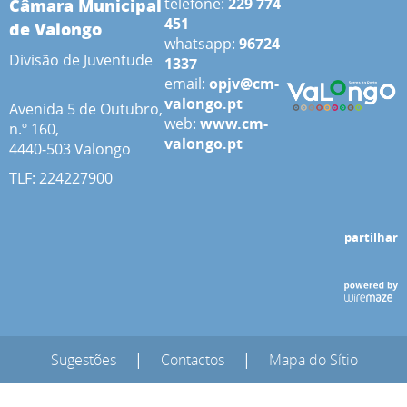
Câmara Municipal
telefone:
229 774
451
de Valongo
whatsapp:
96724
Divisão de Juventude
1337
email:
opjv@cm-
valongo.pt
Avenida 5 de Outubro,
web:
www.cm-
n.º 160,
valongo.pt
4440-503 Valongo
TLF: 224227900
partilhar
Sugestões
|
Contactos
|
Mapa do Sítio