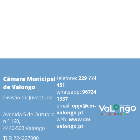
Câmara Municipal
telefone:
229 774
451
de Valongo
whatsapp:
96724
Divisão de Juventude
1337
email:
opjv@cm-
valongo.pt
Avenida 5 de Outubro,
web:
www.cm-
n.º 160,
valongo.pt
4440-503 Valongo
TLF: 224227900